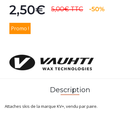
2,50€
5,00€
TTC
-50%
Promo !
Description
Attaches skis de la marque KV+, vendu par paire.