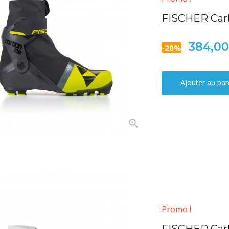
FISCHER Car
384,0
-20%
Ajouter au pan
Promo !
FISCHER Car