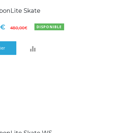
bonLite Skate
0€
DISPONIBLE
480,00€
ier
bonLite Skate WS