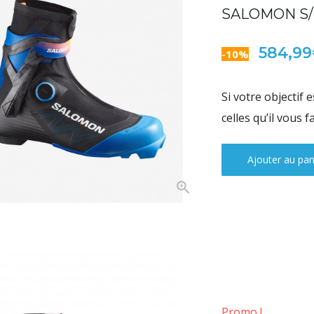
SALOMON S/
584,9
-10%
Si votre objectif
celles qu’il vous f
Ajouter au pan
Promo !