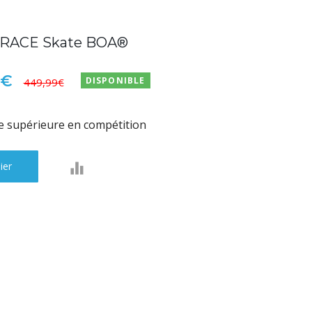
RACE Skate BOA®
9€
DISPONIBLE
449,99€
se supérieure en compétition
ier