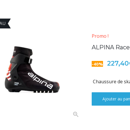
AU
Promo !
ALPINA Race
227,4
-40%
Chaussure de skat
Ajouter au pan