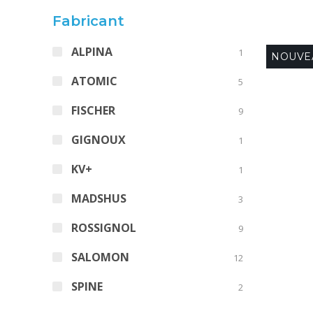
Fabricant
ALPINA
1
NOUVE
ATOMIC
5
FISCHER
9
GIGNOUX
1
KV+
1
MADSHUS
3
ROSSIGNOL
9
SALOMON
12
SPINE
2