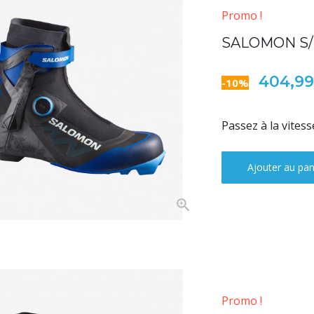
Promo !
SALOMON S/
404,9
-10%
Passez à la vites
Ajouter au pan
Promo !