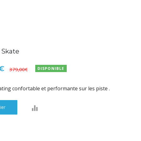
 Skate
0€
DISPONIBLE
379,00€
ing confortable et performante sur les piste .
ier