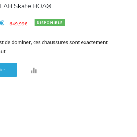
LAB Skate BOA®
9€
DISPONIBLE
649,99€
 est de dominer, ces chaussures sont exactement
aut.
ier