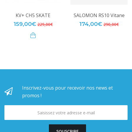
KV+ CH5 SKATE
SALOMON RS10 Vitane
159,00€
174,00€
229,00€
290,00€
Inscrivez-vous pour recevoir nos news et
promos !
SOUSCRIRE