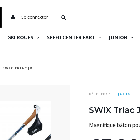
Se connecter
SKI ROUES
SPEED CENTER FART
JUNIOR
SWIX TRIAC JR
RÉFÉRENCE
JCT16
SWIX Triac 
Magnifique bâton pou