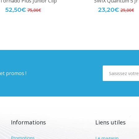
Tornado Plus Junior Clip
SWIX Quantum 5 Jr
52,50€
23,20€
75,00€
29,00€
 et promos !
Informations
Liens utiles
Promotions
Le magasin