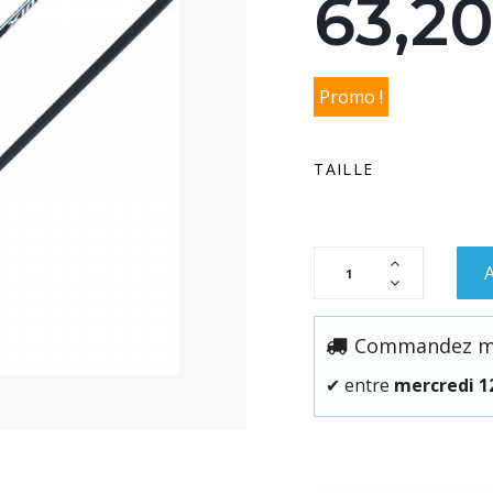
63,2
Promo !
TAILLE
A
Commandez mai
✔
entre
mercredi 1