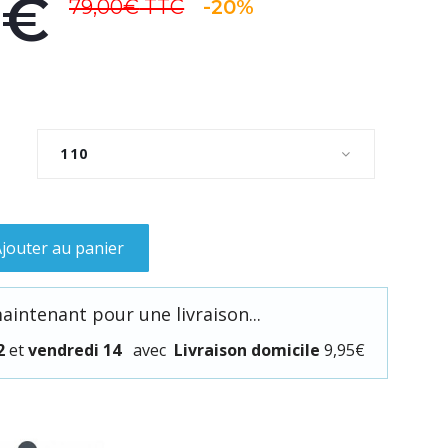
0€
79,00€
TTC
-20%
110
jouter au panier
ntenant pour une livraison...
2
et
vendredi 14
avec
Livraison domicile
9,95€