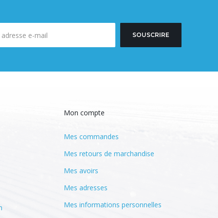
SOUSCRIRE
Mon compte
Mes commandes
Mes retours de marchandise
Mes avoirs
Mes adresses
Mes informations personnelles
n