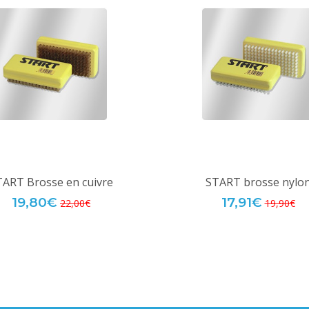
TART Brosse en cuivre
START brosse nylo
19,80€
17,91€
22,00€
19,90€