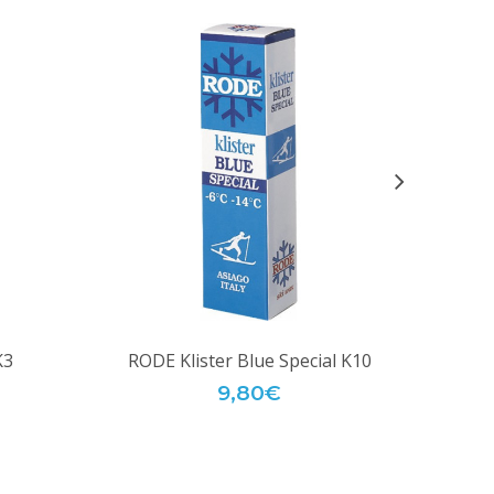
K3
RODE Klister Blue Special K10
SW
9,80€