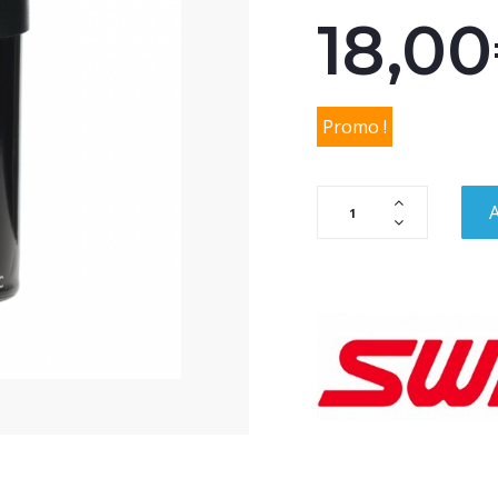
18,0
Promo !
A