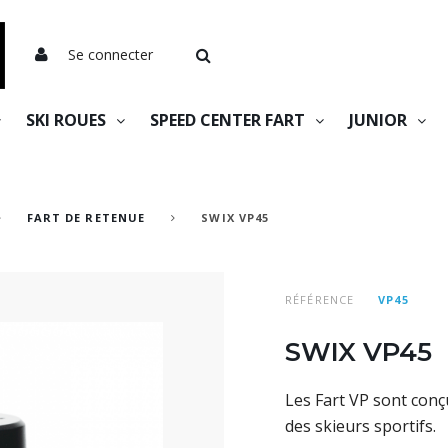
Se connecter
SKI ROUES
SPEED CENTER FART
JUNIOR
FART DE RETENUE
SWIX VP45
RÉFÉRENCE
VP45
SWIX VP45
Les Fart VP sont conç
des skieurs sportifs.