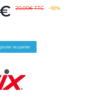
0€
20,00€
TTC
-10%
jouter au panier