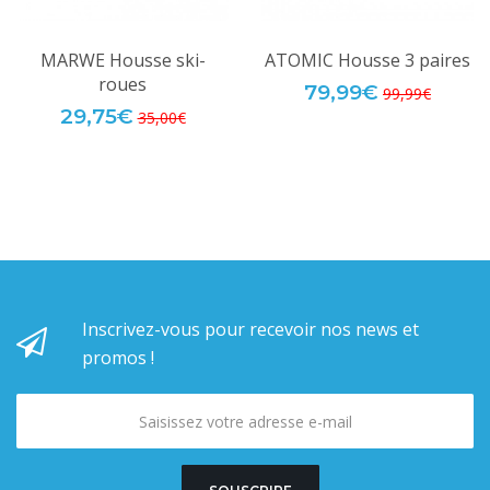
MARWE Housse ski-
ATOMIC Housse 3 paires
roues
79,99€
99,99€
29,75€
35,00€
Inscrivez-vous pour recevoir nos news et
promos !