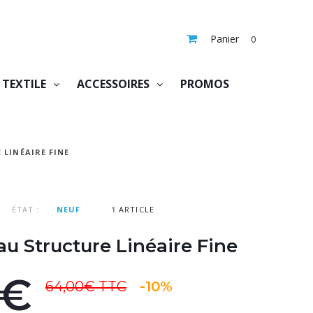
Panier
0
TEXTILE
ACCESSOIRES
PROMOS
LINÉAIRE FINE
ÉTAT :
NEUF
1
ARTICLE
u Structure Linéaire Fine
0€
64,00€
TTC
-10%