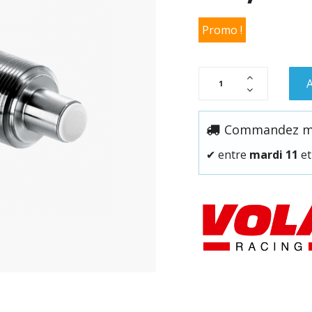
Promo !
A
Commandez mai
✔
entre
mardi 11
e