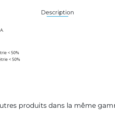
Description
A.
trie < 50%
étrie < 50%
autres produits dans la même gam