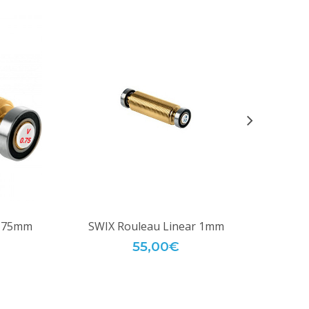
0,75mm
SWIX Rouleau Linear 1mm
VOLA 
55,00€