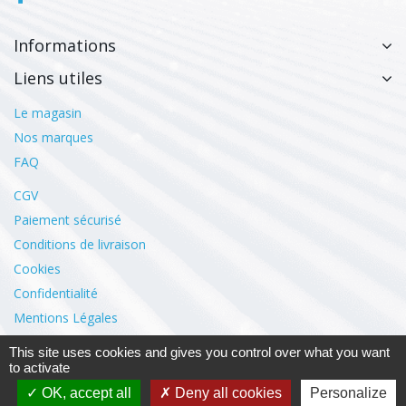
Informations
Liens utiles
Le magasin
Nos marques
FAQ
CGV
Paiement sécurisé
Conditions de livraison
Cookies
Confidentialité
Mentions Légales
This site uses cookies and gives you control over what you want
Mon compte
to activate
OK, accept all
Deny all cookies
Personalize