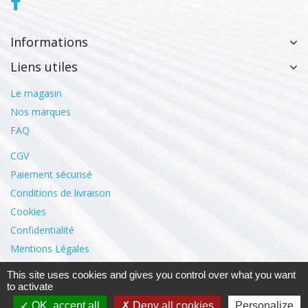
Informations
Liens utiles
Le magasin
Nos marques
FAQ
CGV
Paiement sécurisé
Conditions de livraison
Cookies
Confidentialité
Mentions Légales
This site uses cookies and gives you control over what you want
Mon compte
to activate
OK, accept all
Deny all cookies
Personalize