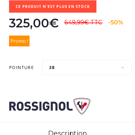
CE PRODUIT N'EST PLUS EN STOCK
325,00€
649,99€
TTC
-50%
Promo !
POINTURE
38
Description