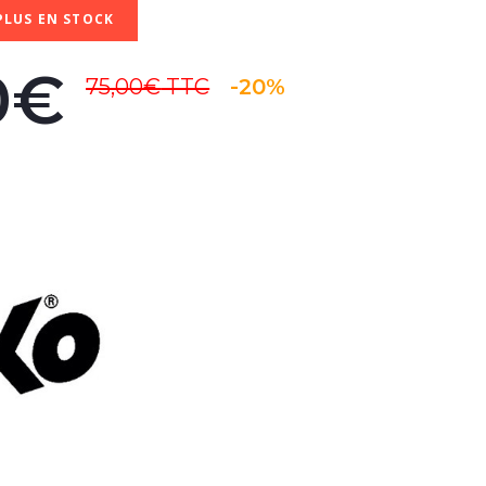
PLUS EN STOCK
0€
75,00€
TTC
-20%