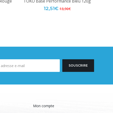
 Rouge
TOKO Base Performance Bleu 120g
TOKO 
12,51€
13,90€
SOUSCRIRE
Mon compte