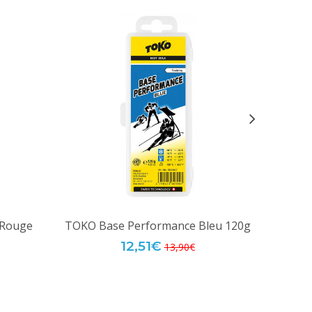
 Rouge
TOKO Base Performance Bleu 120g
TOKO 
12,51€
13,90€