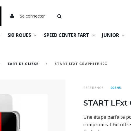
Se connecter
SKI ROUES
SPEED CENTER FART
JUNIOR
FART DE GLISSE
START LFXT GRAPHITE 60G
RÉFÉRENCE
02595
START LFxt 
Une étape parfaite po
compromis.
LFxt offr