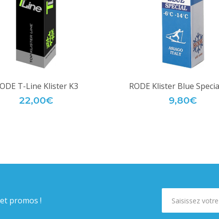
ODE T-Line Klister K3
RODE Klister Blue Specia
22,00€
9,80€
 et promos !