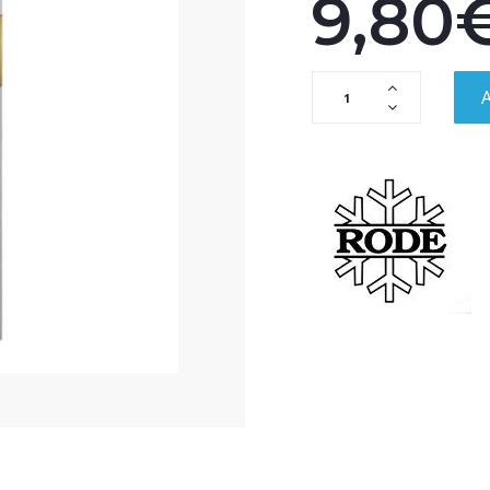
9,80
A