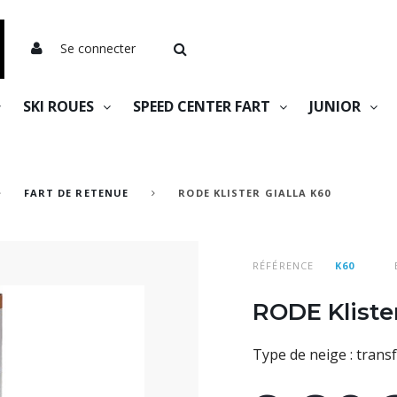
Se connecter
SKI ROUES
SPEED CENTER FART
JUNIOR
FART DE RETENUE
RODE KLISTER GIALLA K60
RÉFÉRENCE
K60
RODE Klister
Type de neige : transf