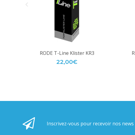
RODE T-Line Klister KR3
R
22,00€
Inscrivez-vous pour recevoir nos news