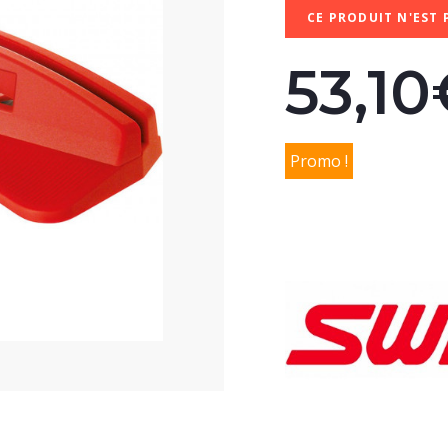
CE PRODUIT N'EST 
53,10
Promo !