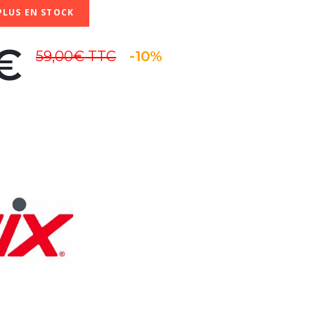
PLUS EN STOCK
€
59,00€
TTC
-10%