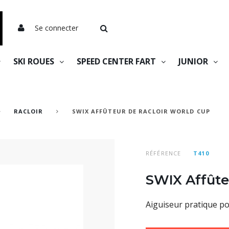
Se connecter
SKI ROUES
SPEED CENTER FART
JUNIOR
RACLOIR
SWIX AFFÛTEUR DE RACLOIR WORLD CUP
RÉFÉRENCE
T410
SWIX Affûte
Aiguiseur pratique pou