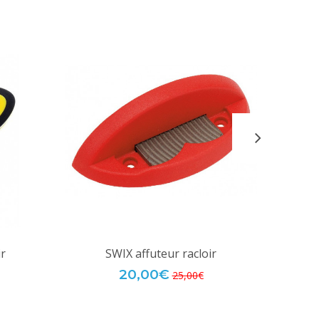
r
SWIX affuteur racloir
20,00€
25,00€