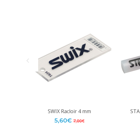
SWIX Racloir 4 mm
STA
5,60€
7,00€