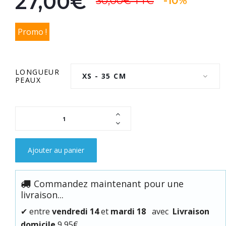
27,00€
30,00€
TTC
-10%
Promo !
LONGUEUR
XS - 35 CM
PEAUX
Ajouter au panier
Commandez maintenant pour une
livraison...
✔
entre
vendredi 14
et
mardi 18
avec
Livraison
domicile
9,95€