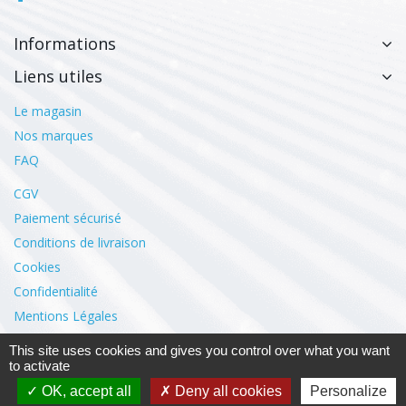
Informations
Liens utiles
Le magasin
Nos marques
FAQ
CGV
Paiement sécurisé
Conditions de livraison
Cookies
Confidentialité
Mentions Légales
This site uses cookies and gives you control over what you want
to activate
Mon compte
OK, accept all
Deny all cookies
Personalize