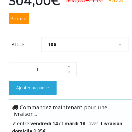
504,00€
560,00€
TTC
-10%
Promo !
TAILLE
186
Ajouter au panier
Commandez maintenant pour une
livraison...
✔
entre
vendredi 14
et
mardi 18
avec
Livraison
domicile
9,95€