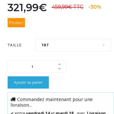
321,99€
459,99€
TTC
-30%
Promo !
TAILLE
187
Ajouter au panier
Commandez maintenant pour une
livraison...
✔
entre
vendredi 14
et
mardi 18
avec
Livraison