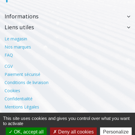
Informations
Liens utiles
Le magasin
Nos marques
FAQ
CGV
Paiement sécurisé
Conditions de livraison
Cookies
Confidentialité
Mentions Légales
This site uses cookies and gives you control over what you want
Mon compte
to activate
OK, accept all
Deny all cookies
Personalize