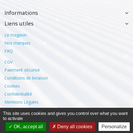
Informations
Liens utiles
Le magasin
Nos marques
FAQ
CGV
Paiement sécurisé
Conditions de livraison
Cookies
Confidentialité
Mentions Légales
This site uses cookies and gives you control over what you want
Mon compte
to activate
OK, accept all
Deny all cookies
Personalize