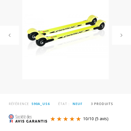
RÉFÉRENCE
590A_US6
ÉTAT :
NEUF
3
PRODUITS
10
/
10
(5 avis)