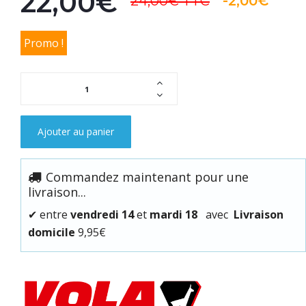
22,00€
24,00€
TTC
-2,00€
Promo !
Ajouter au panier
Commandez maintenant pour une
livraison...
✔
entre
vendredi 14
et
mardi 18
avec
Livraison
domicile
9,95€