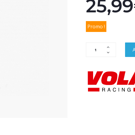
25,9
Promo !
A