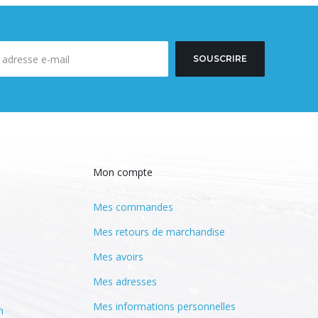
SOUSCRIRE
Mon compte
Mes commandes
Mes retours de marchandise
Mes avoirs
Mes adresses
Mes informations personnelles
n