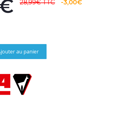
9€
28,99€
TTC
-3,00€
jouter au panier