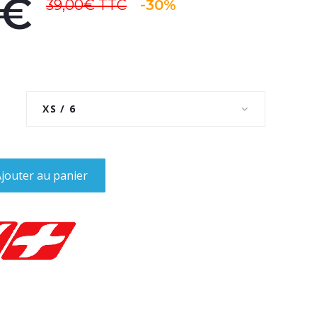
0€
39,00€
TTC
-30%
XS / 6
jouter au panier