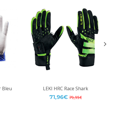
 Bleu
LEKI HRC Race Shark
S
71,96€
79,95€