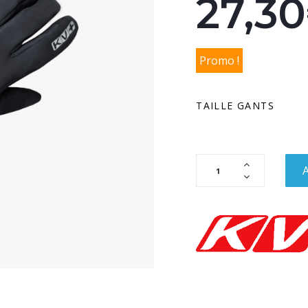
27,3
Promo !
TAILLE GANTS
A