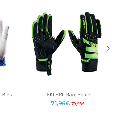
 Bleu
LEKI HRC Race Shark
S
71,96€
79,95€