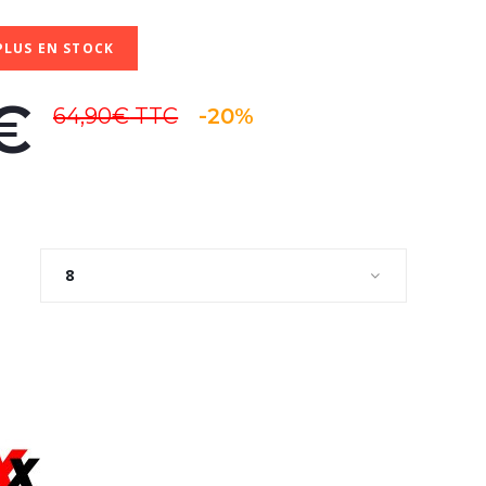
PLUS EN STOCK
€
64,90€
TTC
-20%
8