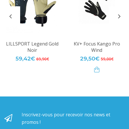
LILLSPORT Legend Gold
KV+ Focus Kango Pro
Noir
Wind
59,42€
29,50€
69,90€
59,00€
Inscrivez-vous pour recevoir nos news et
promos !