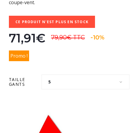
coupe-vent.
CE PRODUIT N'EST PLUS EN STOCK
71,91€
79,90€
TTC
-10%
Promo !
TAILLE
5
GANTS