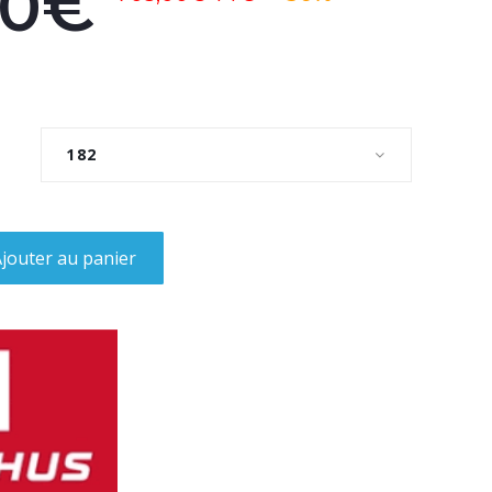
50€
182
jouter au panier