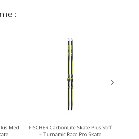
me :
Plus Med
FISCHER CarbonLite Skate Plus Stiff
RO
kate
+ Turnamic Race Pro Skate
Pr