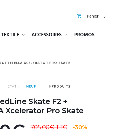
Panier
0
TEXTILE
ACCESSOIRES
PROMOS
 ROTTEFELLA XCELERATOR PRO SKATE
ÉTAT :
NEUF
6
PRODUITS
dLine Skate F2 +
Xcelerator Pro Skate
705,00€
TTC
-30%