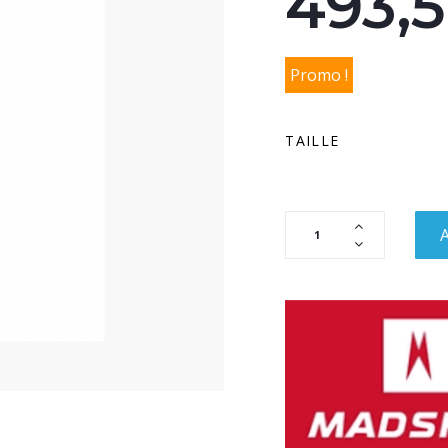
493,
Promo !
TAILLE
A