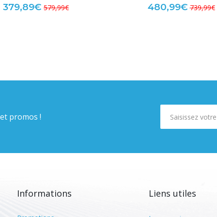
379,89€
480,99€
579,99€
739,99€
 et promos !
Informations
Liens utiles