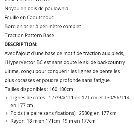
Noyau en bois de paulownia
Feuille en Caoutchouc
Bord en acier à périmètre complet
Traction Pattern Base
DESCRIPTION:
Avec l'ajout d'une base de motif de traction aux pieds,
l'HyperVector BC est sans doute le ski de backcountry
ultime,
conçu pour
conquérir les
lignes
de pente les
plus cocasses
et poudre profonde sans fatigue.
Tailles disponibles : 160,180cm
Lignes de cotes : 127/94/111 en
171
cm et 130/96/114
en 177 cm
Poids (la paire sans fixations): 2580g en 177 cm
Rayon: 18 m en 171cm 19 m en 177cm