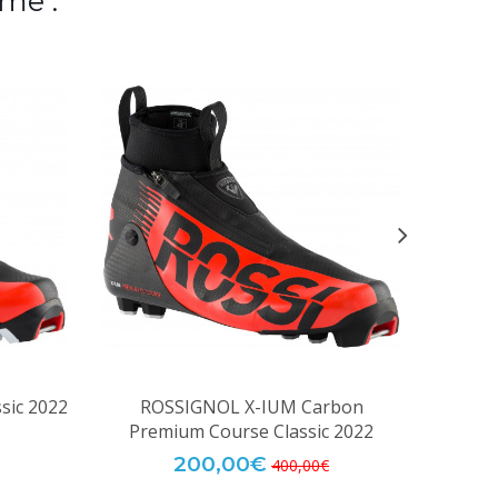
me :
sic 2022
ROSSIGNOL X-IUM Carbon
ROS
Premium Course Classic 2022
200,00€
400,00€