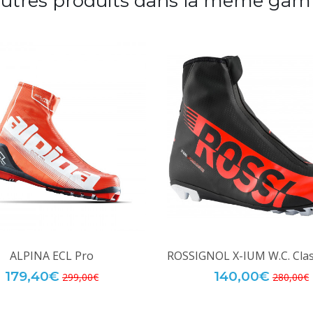
autres produits dans la même gam
ALPINA ECL Pro
ROSSIGNOL X-IUM W.C. Clas
179,40€
140,00€
299,00€
280,00€