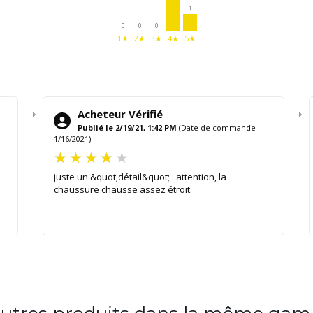
1
0
0
0
1★
2★
3★
4★
5★
Acheteur Vérifié
Publié le 2/19/21, 1:42 PM
(Date de commande :
1/16/2021)
juste un &quot;détail&quot; : attention, la
chaussure chausse assez étroit.