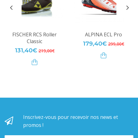
FISCHER RCS Roller
ALPINA ECL Pro
Classic
179,40€
299,00€
131,40€
219,00€
Inscrivez-vous pour recevoir nos news et
promos !